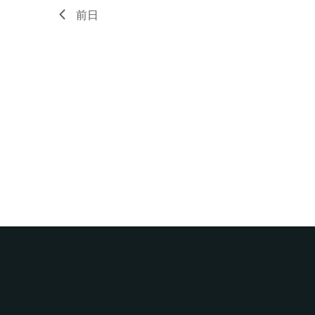
ー
示
前日
ド
で
イ
ベ
ン
ト
を
検
索
し
ま
す。