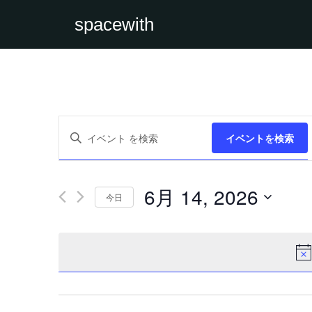
spacewith
イ
キ
ベ
イベントを検索
ー
ン
ワ
ト
ー
を
ド
検
を
索
6月 14, 2026
入
今日
し
力
て
日
し
ナ
付
て
ビ
を
く
ゲ
選
だ
ー
択
さ
シ
い。
ョ
キ
ン
ー
を
ワ
表