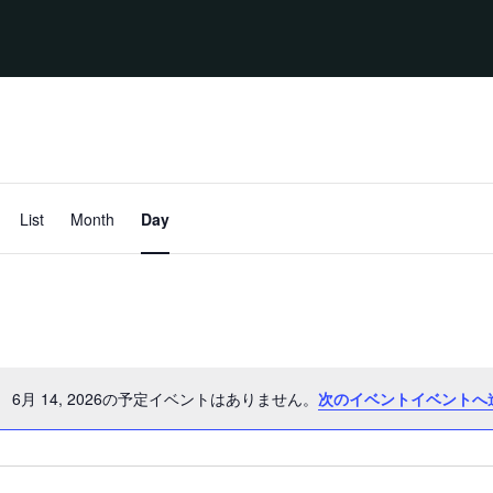
イ
ベ
List
Month
Day
ン
ト
ビ
ュ
ー
ナ
ビ
ゲ
ー
シ
6月 14, 2026の予定イベントはありません。
次のイベントイベントへ
ョ
ン