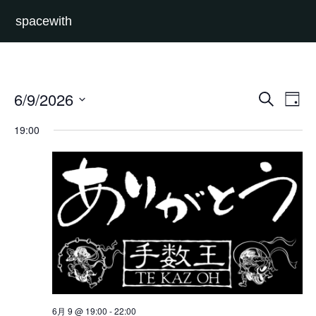
spacewith
イ
イ
6/9/2026
検
Day
ベ
ベ
索
日
ン
ン
付
ト
ト
19:00
を
を
ビ
選
検
ュ
択
索
ー
し
ナ
て
ビ
ナ
ゲ
ビ
ー
ゲ
シ
ー
ョ
シ
ン
ョ
ン
を
表
示
6月 9 @ 19:00
-
22:00