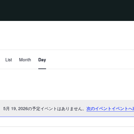
イ
ベ
List
Month
Day
ン
ト
ビ
ュ
ー
ナ
ビ
ゲ
ー
シ
5月 19, 2026の予定イベントはありません。
次のイベントイベントへ
ョ
ン