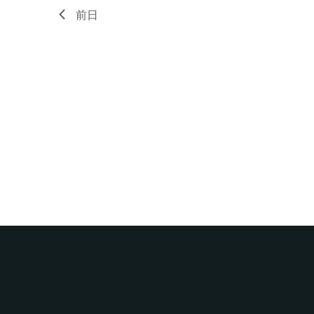
ー
示
前日
ド
で
イ
ベ
ン
ト
を
検
索
し
ま
す。