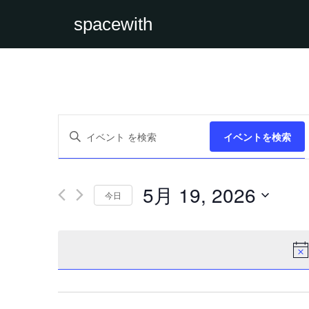
spacewith
イ
キ
ベ
イベントを検索
ー
ン
ワ
ト
ー
を
ド
検
を
索
5月 19, 2026
入
今日
し
力
て
日
し
ナ
付
て
ビ
を
く
ゲ
選
だ
ー
択
さ
シ
い。
ョ
キ
ン
ー
を
ワ
表