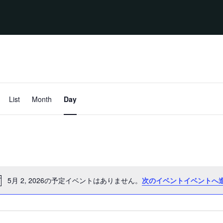
イ
ベ
List
Month
Day
ン
ト
ビ
ュ
ー
ナ
ビ
ゲ
ー
シ
5月 2, 2026の予定イベントはありません。
次のイベントイベントへ
ョ
ン