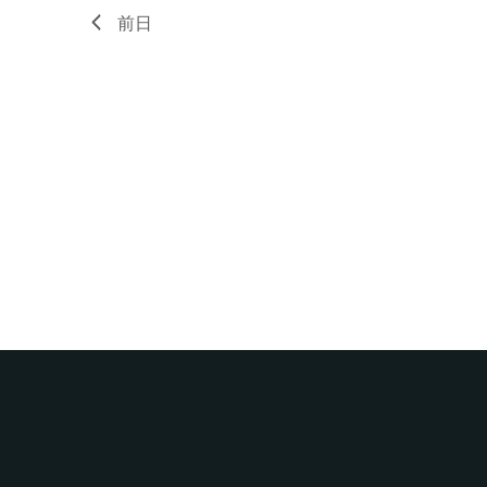
ー
示
前日
ド
で
イ
ベ
ン
ト
を
検
索
し
ま
す。