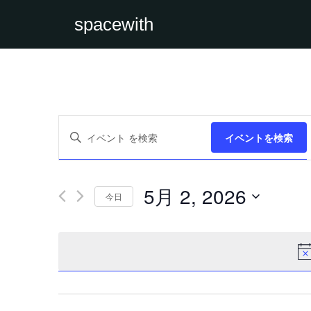
spacewith
イ
キ
ベ
イベントを検索
ー
ン
ワ
ト
ー
を
ド
検
を
索
5月 2, 2026
入
今日
し
力
て
日
し
ナ
付
て
ビ
を
く
ゲ
選
だ
ー
択
さ
シ
い。
ョ
キ
ン
ー
を
ワ
表