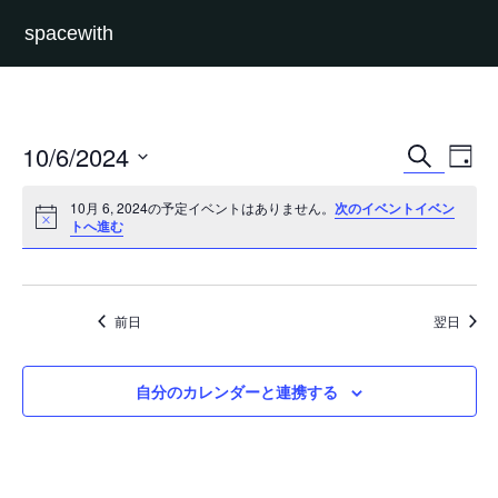
spacewith
イ
イ
10/6/2024
検
Day
ベ
ベ
索
日
ン
ン
付
ト
ト
10月 6, 2024の予定イベントはありません。
次のイベントイベン
を
を
ビ
トへ進む
選
検
ュ
択
索
ー
し
ナ
て
ビ
ナ
ゲ
前日
翌日
ビ
ー
ゲ
シ
ー
ョ
シ
ン
自分のカレンダーと連携する
ョ
ン
を
表
示