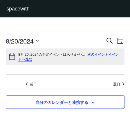
spacewith
イ
イ
8/20/2024
検
Day
ベ
ベ
索
日
ン
ン
付
ト
ト
8月 20, 2024の予定イベントはありません。
次のイベントイベン
を
を
ビ
トへ進む
選
検
ュ
択
索
ー
し
ナ
て
ビ
ナ
ゲ
前日
翌日
ビ
ー
ゲ
シ
ー
ョ
シ
ン
自分のカレンダーと連携する
ョ
ン
を
表
示