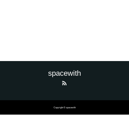
spacewith
Copyright © spacewith