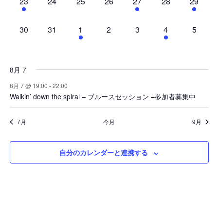
1
0
0
0
1
0
1
23
24
25
26
27
28
29
,
,
,
,
,
,
,
ン
ン
ン
ン
ン
ン
ン
イ
イ
イ
イ
イ
イ
イ
ト
ト
ト
ト
ト
ト
ト
ベ
ベ
ベ
ベ
ベ
ベ
ベ
0
0
1
0
0
1
0
30
31
1
2
3
4
5
,
,
,
,
,
,
,
ン
ン
ン
ン
ン
ン
ン
イ
イ
イ
イ
イ
イ
イ
ト
ト
ト
ト
ト
ト
ト
ベ
ベ
ベ
ベ
ベ
ベ
ベ
,
,
,
,
,
,
,
ン
ン
ン
ン
ン
ン
ン
8月 7
ト
ト
ト
ト
ト
ト
ト
8月 7 @ 19:00
-
22:00
,
,
,
,
,
,
,
Walkin’ down the spiral – ブルースセッション –参加者募集中
7月
今月
9月
自分のカレンダーと連携する