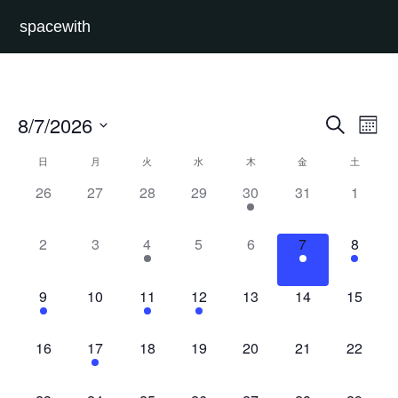
spacewith
イ
イ
8/7/2026
検
Month
ベ
ベ
索
日
ン
ン
付
イ
ト
ト
日
月
火
水
木
金
土
を
ベ
を
ビ
選
ン
0
0
0
0
1
0
検
0
ュ
26
27
28
29
30
31
1
択
ト
索
ー
イ
イ
イ
イ
イ
イ
イ
の
し
ナ
カ
ベ
ベ
ベ
ベ
ベ
ベ
て
ベ
ビ
0
0
1
0
0
1
1
2
3
4
5
6
7
8
レ
ナ
ゲ
ン
ン
ン
ン
ン
ン
ン
ン
ビ
ー
イ
イ
イ
イ
イ
イ
イ
ダ
ト
ト
ト
ト
ト
ト
ゲ
ト
シ
ベ
ベ
ベ
ベ
ベ
ベ
ベ
ー
ー
ョ
1
0
1
1
0
0
0
9
10
11
12
13
14
15
,
,
,
,
,
,
,
シ
ン
ン
ン
ン
ン
ン
ン
ン
イ
イ
イ
イ
イ
イ
イ
ョ
ト
ト
ト
ト
ト
ト
ト
ン
ベ
ベ
ベ
ベ
ベ
ベ
ベ
0
1
0
0
0
0
0
を
16
17
18
19
20
21
22
,
,
,
,
,
,
,
ン
ン
ン
ン
ン
ン
ン
表
イ
イ
イ
イ
イ
イ
イ
示
ト
ト
ト
ト
ト
ト
ト
ベ
ベ
ベ
ベ
ベ
ベ
ベ